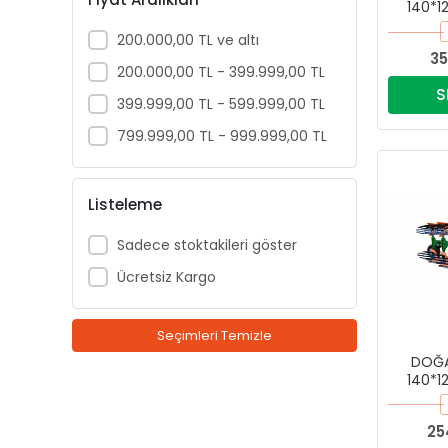
140*1
KULAKL
200.000,00 TL ve altı
35
200.000,00 TL - 399.999,00 TL
S
399.999,00 TL - 599.999,00 TL
799.999,00 TL - 999.999,00 TL
Listeleme
Sadece stoktakileri göster
Ücretsiz Kargo
Seçimleri Temizle
DOĞAN
140*1
KULAKL
25