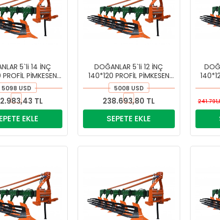
LAR 5`li 14 İNÇ
DOĞANLAR 5`li 12 İNÇ
DOĞA
0 PROFİL PİMKESEN
140*120 PROFİL PİMKESEN
140*1
PULLUK
PULLUK
5098 USD
5008 USD
2.983,43 TL
238.693,80 TL
241.791,
EPETE EKLE
SEPETE EKLE