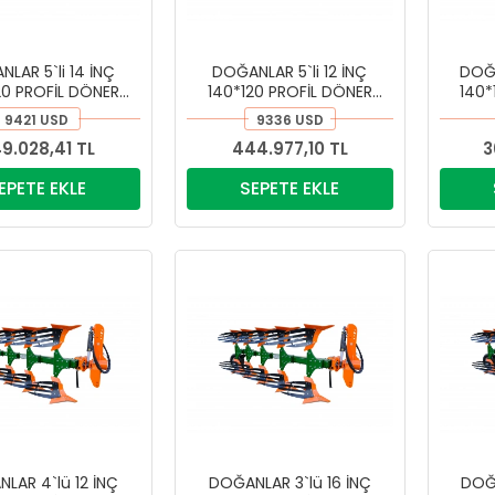
LAR 5`li 14 İNÇ
DOĞANLAR 5`li 12 İNÇ
DOĞA
20 PROFİL DÖNER
140*120 PROFİL DÖNER
140*
I PİMKESEN PULLUK
KULAKLI PİMKESEN PULLUK
KULAK
9421 USD
9336 USD
9.028,41 TL
444.977,10 TL
3
EPETE EKLE
SEPETE EKLE
LAR 4`lü 12 İNÇ
DOĞANLAR 3`lü 16 İNÇ
DOĞA