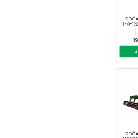
DOĞAN
140*12
1
S
DOĞAN