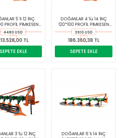
ANLAR 5`li 12 İNÇ
DOĞANLAR 4`lü 14 İNÇ
00 PROFİL PİMKESEN
120*100 PROFİL PİMKESEN
PULLUK
PULLUK
4480 USD
3910 USD
213.528,00 TL
186.360,38 TL
SEPETE EKLE
SEPETE EKLE
NLAR 3`lü 12 İNÇ
DOĞANLAR 6`lı 14 İNÇ