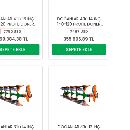
NLAR 4`lü 16 İNÇ
DOĞANLAR 4`lü 14 İNÇ
120 PROFİL DÖNER
140*120 PROFİL DÖNER
LI PİMKESEN PULLUK
KULAKLI PİMKESEN PULLUK
7750 USD
7467 USD
69.384,38 TL
355.895,89 TL
SEPETE EKLE
SEPETE EKLE
NLAR 3`lü 14 İNÇ
DOĞANLAR 3`lü 12 İNÇ