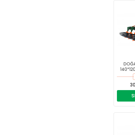
DOĞAN
140*12
30
S