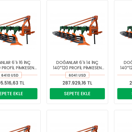
LAR 6`lı 16 İNÇ
DOĞANLAR 6`lı 14 İNÇ
DOĞ
0 PROFİL PİMKESEN
140*120 PROFİL PİMKESEN
140*1
PULLUK
PULLUK
6410 USD
6041 USD
5.516,63 TL
287.929,16 TL
2
EPETE EKLE
SEPETE EKLE