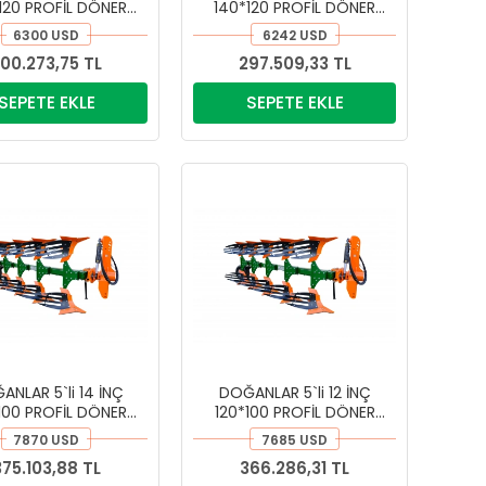
120 PROFİL DÖNER
140*120 PROFİL DÖNER
LI PİMKESEN PULLUK
KULAKLI PİMKESEN PULLUK
6300 USD
6242 USD
00.273,75 TL
297.509,33 TL
SEPETE EKLE
SEPETE EKLE
ANLAR 5`li 14 İNÇ
DOĞANLAR 5`li 12 İNÇ
100 PROFİL DÖNER
120*100 PROFİL DÖNER
LI PİMKESEN PULLUK
KULAKLI PİMKESEN PULLUK
7870 USD
7685 USD
375.103,88 TL
366.286,31 TL