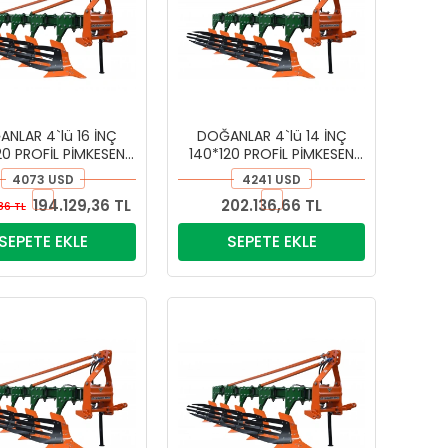
NLAR 4`lü 16 İNÇ
DOĞANLAR 4`lü 14 İNÇ
20 PROFİL PİMKESEN
140*120 PROFİL PİMKESEN
PULLUK
PULLUK
4073 USD
4241 USD
194.129,36 TL
202.136,66 TL
86 TL
SEPETE EKLE
SEPETE EKLE