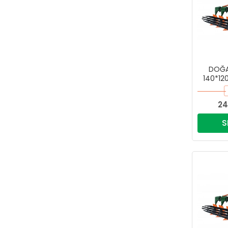
DOĞAN
140*12
24
S