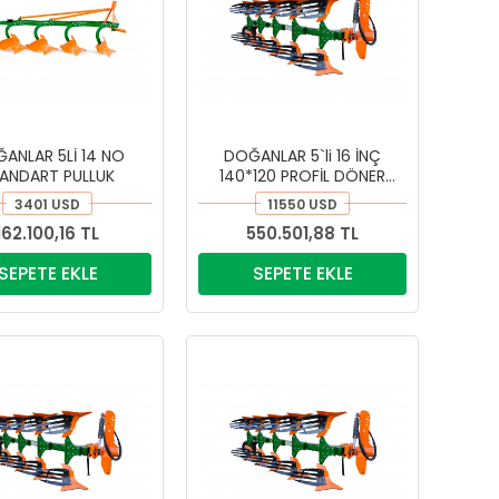
ANLAR 5Lİ 14 NO
DOĞANLAR 5`li 16 İNÇ
ANDART PULLUK
140*120 PROFİL DÖNER
KULAKLI PİMKESEN PULLUK
3401 USD
11550 USD
162.100,16 TL
550.501,88 TL
SEPETE EKLE
SEPETE EKLE