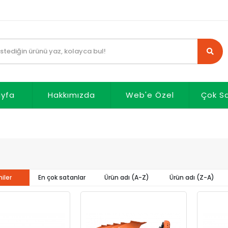
ayfa
Hakkımızda
Web'e Özel
Çok S
iler
En çok satanlar
Ürün adı (A-Z)
Ürün adı (Z-A)