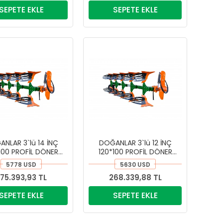
SEPETE EKLE
SEPETE EKLE
NLAR 3`lü 14 İNÇ
DOĞANLAR 3`lü 12 İNÇ
100 PROFİL DÖNER
120*100 PROFİL DÖNER
LI PİMKESEN PULLUK
KULAKLI PİMKESEN PULLUK
5778 USD
5630 USD
75.393,93 TL
268.339,88 TL
SEPETE EKLE
SEPETE EKLE