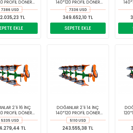
20 PROFİL DÖNER
140*120 PROFİL DÖNER
140*
I PİMKESEN PULLUK
KULAKLI PİMKESEN PULLUK
KULAK
7386 USD
7336 USD
2.035,23 TL
349.652,10 TL
3
EPETE EKLE
SEPETE EKLE
LAR 2`li 16 İNÇ
DOĞANLAR 2`li 14 İNÇ
DOĞ
20 PROFİL DÖNER
140*120 PROFİL DÖNER
120*
I PİMKESEN PULLUK
KULAKLI PİMKESEN PULLUK
KULAK
5335 USD
5110 USD
4.279,44 TL
243.555,38 TL