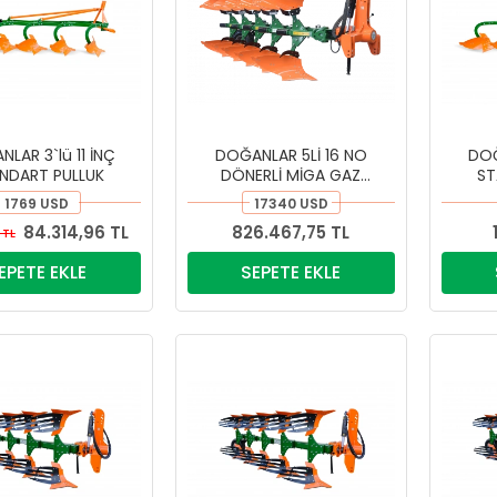
LAR 3`lü 11 İNÇ
DOĞANLAR 5Lİ 16 NO
DOĞ
NDART PULLUK
DÖNERLİ MİGA GAZ
ST
EMNİYETLİ OTOMATİK
1769 USD
17340 USD
PULLUK
84.314,96 TL
826.467,75 TL
 TL
EPETE EKLE
SEPETE EKLE