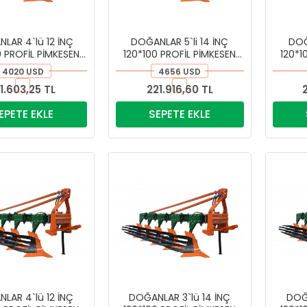
LAR 4`lü 12 İNÇ
DOĞANLAR 5`li 14 İNÇ
DOĞ
0 PROFİL PİMKESEN
120*100 PROFİL PİMKESEN
120*1
PULLUK
PULLUK
4020 USD
4656 USD
91.603,25 TL
221.916,60 TL
EPETE EKLE
SEPETE EKLE
LAR 4`lü 12 İNÇ
DOĞANLAR 3`lü 14 İNÇ
DOĞA