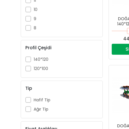
11
10
9
DOĞAN
140*1
8
KULAKL
44
Profil Çeşidi
S
140*120
120*100
Tip
Hafif Tip
Ağır Tip
DOĞAN
Fiyat Aralıkları