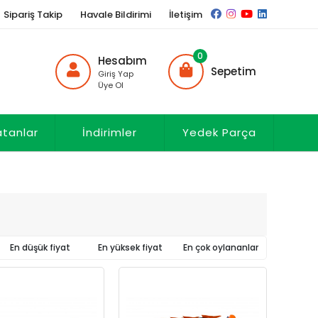
Sipariş Takip
Havale Bildirimi
İletişim
0
Hesabım
Sepetim
Giriş Yap
Üye Ol
atanlar
İndirimler
Yedek Parça
En düşük fiyat
En yüksek fiyat
En çok oylananlar