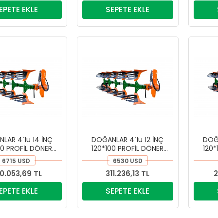
EPETE EKLE
SEPETE EKLE
LAR 4`lü 14 İNÇ
DOĞANLAR 4`lü 12 İNÇ
DOĞA
00 PROFİL DÖNER
120*100 PROFİL DÖNER
120*
I PİMKESEN PULLUK
KULAKLI PİMKESEN PULLUK
KULAK
6715 USD
6530 USD
0.053,69 TL
311.236,13 TL
2
EPETE EKLE
SEPETE EKLE