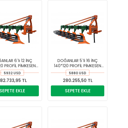
ANLAR 6`lı 12 İNÇ
DOĞANLAR 5`li 16 İNÇ
20 PROFİL PİMKESEN
140*120 PROFİL PİMKESEN
PULLUK
PULLUK
5932 USD
5880 USD
82.733,95 TL
280.255,50 TL
SEPETE EKLE
SEPETE EKLE