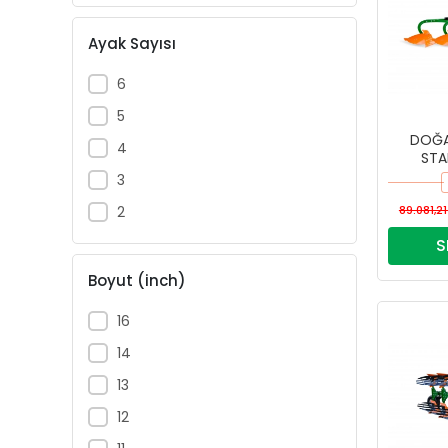
Ayak Sayısı
6
5
DOĞAN
4
STA
3
2
89.081,21
S
Boyut (inch)
16
14
13
12