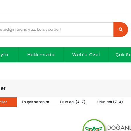
ayfa
Hakkımızda
Web'e Özel
Çok S
ler
iler
En çok satanlar
Ürün adı (A-Z)
Ürün adı (Z-A)