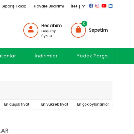
Sipariş Takip
Havale Bildirimi
İletişim
0
Hesabım
Sepetim
Giriş Yap
Üye Ol
atanlar
İndirimler
Yedek Parça
En düşük fiyat
En yüksek fiyat
En çok oylananlar