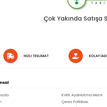
Çok Yakında Satışa 
HIZLI TESLİMAT
KOLAY İAD
msal
mızda
KVKK Aydınlatma Metni
m
Çerez Politikası