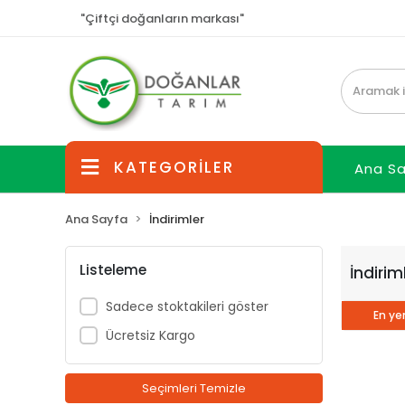
"Çiftçi doğanların markası"
KATEGORİLER
Ana S
Ana Sayfa
İndirimler
Listeleme
İndirim
Sadece stoktakileri göster
En yen
Ücretsiz Kargo
Seçimleri Temizle