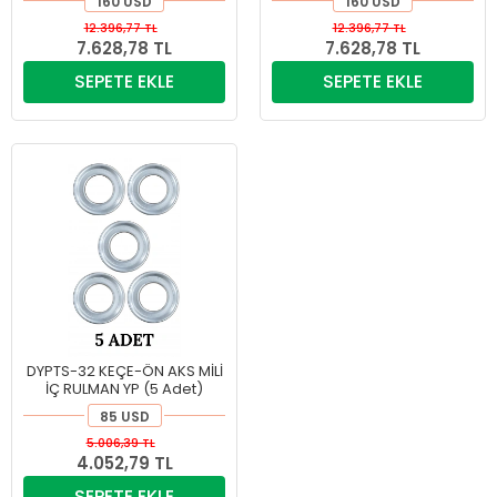
160 USD
160 USD
12.396,77 TL
12.396,77 TL
7.628,78 TL
7.628,78 TL
SEPETE EKLE
SEPETE EKLE
DYPTS-32 KEÇE-ÖN AKS MİLİ
İÇ RULMAN YP (5 Adet)
85 USD
5.006,39 TL
4.052,79 TL
SEPETE EKLE