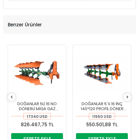
Benzer Ürünler
DOĞANLAR 5Lİ 16 NO
DOĞANLAR 5`li 16 İNÇ
DÖNERLİ MİGA GAZ
140*120 PROFİL DÖNER
EMNİYETLİ OTOMATİK
KULAKLI PİMKESEN PULLUK
17340 USD
11550 USD
PULLUK
826.467,75 TL
550.501,88 TL
SEPETE EKLE
SEPETE EKLE