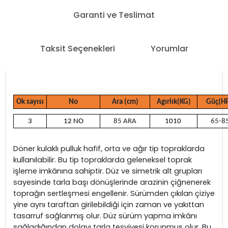
Garanti ve Teslimat
Taksit Seçenekleri
Yorumlar
Ok sayısı
No
Ara (cm)
Agırlık(KG)
Güç(H
3
12 NO
85 ARA
1010
65-8
Döner kulaklı pulluk hafif, orta ve ağır tip topraklarda
kullanılabilir. Bu tip topraklarda geleneksel toprak
işleme imkânına sahiptir. Düz ve simetrik alt grupları
sayesinde tarla başı dönüşlerinde arazinin çiğnenerek
toprağın sertleşmesi engellenir. Sürümden çıkılan çiziye
yine aynı taraftan girilebildiği için zaman ve yakıttan
tasarruf sağlanmış olur. Düz sürüm yapma imkânı
sağladığından dolayı tarla tesviyesi korunmuş olur. Bu