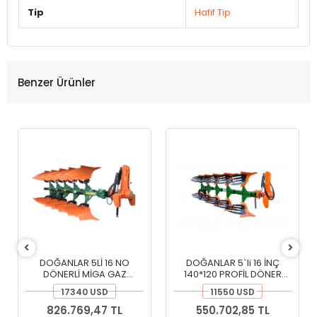
Tip
Hafif Tip
Benzer Ürünler
DOĞANLAR 5Lİ 16 NO
DOĞANLAR 5`li 16 İNÇ
DÖNERLİ MİGA GAZ
140*120 PROFİL DÖNER
EMNİYETLİ OTOMATİK
KULAKLI PİMKESEN PULLUK
17340 USD
11550 USD
PULLUK
826.769,47 TL
550.702,85 TL