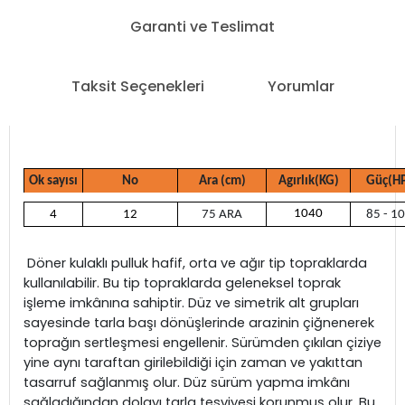
Garanti ve Teslimat
Taksit Seçenekleri
Yorumlar
Ok sayısı
No
Ara (cm)
Agırlık(KG)
Güç(H
1040
4
12
75 ARA
85 - 1
Döner kulaklı pulluk hafif, orta ve ağır tip topraklarda
kullanılabilir. Bu tip topraklarda geleneksel toprak
işleme imkânına sahiptir. Düz ve simetrik alt grupları
sayesinde tarla başı dönüşlerinde arazinin çiğnenerek
toprağın sertleşmesi engellenir. Sürümden çıkılan çiziye
yine aynı taraftan girilebildiği için zaman ve yakıttan
tasarruf sağlanmış olur. Düz sürüm yapma imkânı
sağladığından dolayı tarla tesviyesi korunmuş olur. Bu