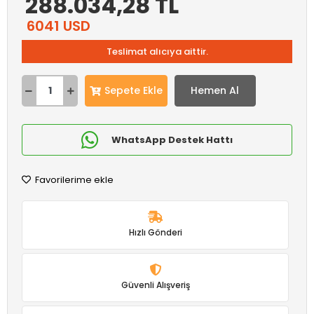
288.034,28 TL
6041 USD
Teslimat alıcıya aittir.
Sepete Ekle
Hemen Al
WhatsApp Destek Hattı
Favorilerime ekle
Hızlı Gönderi
Güvenli Alışveriş