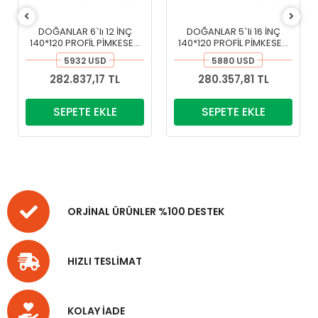
DOĞANLAR 6`lı 12 İNÇ
DOĞANLAR 5`li 16 İNÇ
140*120 PROFİL PİMKESEN
140*120 PROFİL PİMKESEN
PULLUK
PULLUK
5932 USD
5880 USD
282.837,17 TL
280.357,81 TL
SEPETE EKLE
SEPETE EKLE
ORJİNAL ÜRÜNLER %100 DESTEK
HIZLI TESLİMAT
KOLAY İADE