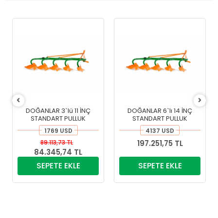
DOĞANLAR 3`lü 11 İNÇ
DOĞANLAR 6`lı 14 İNÇ
STANDART PULLUK
STANDART PULLUK
1769 USD
4137 USD
89.113,73 TL
197.251,75 TL
84.345,74 TL
SEPETE EKLE
SEPETE EKLE