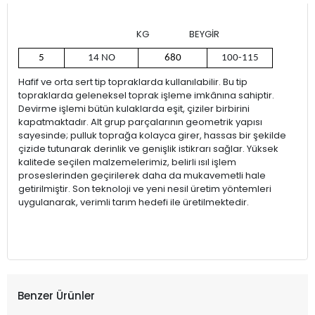
KG BEYGİR
5
14 NO
680
100-115
Hafif ve orta sert tip topraklarda kullanılabilir. Bu tip
topraklarda geleneksel toprak işleme imkânına sahiptir.
Devirme işlemi bütün kulaklarda eşit, çiziler birbirini
kapatmaktadır. Alt grup parçalarının geometrik yapısı
sayesinde; pulluk toprağa kolayca girer, hassas bir şekilde
çizide tutunarak derinlik ve genişlik istikrarı sağlar. Yüksek
kalitede seçilen malzemelerimiz, belirli ısıl işlem
proseslerinden geçirilerek daha da mukavemetli hale
getirilmiştir. Son teknoloji ve yeni nesil üretim yöntemleri
uygulanarak, verimli tarım hedefi ile üretilmektedir.
Benzer Ürünler