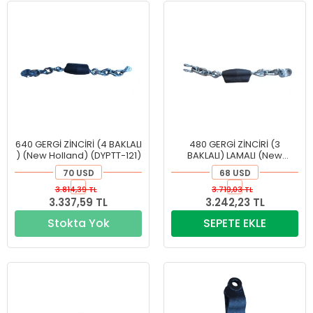
640 GERGİ ZİNCİRİ (4 BAKLALI
480 GERGİ ZİNCİRİ (3
) (New Holland) (DYPTT-121)
BAKLALI) LAMALI (New
Holland) (DYPTT-120)
70 USD
68 USD
3.814,39 TL
3.719,03 TL
3.337,59 TL
3.242,23 TL
Stokta Yok
SEPETE EKLE