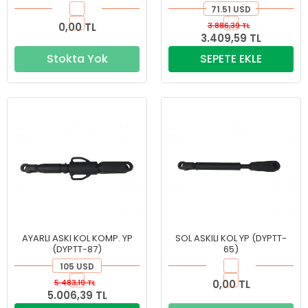
71.51 USD
0,00 TL
3.886,39 TL
3.409,59 TL
Stokta Yok
SEPETE EKLE
AYARLI ASKI KOL KOMP. YP
SOL ASKILI KOL YP (DYPTT-
(DYPTT-87)
65)
105 USD
5.483,19 TL
0,00 TL
5.006,39 TL