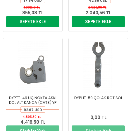
17.94 USD
42.86 USD
1.332,18 TL
2.520,36 TL
855,38 TL
2.043,56 TL
SEPETE EKLE
SEPETE EKLE
DYPTT-49 ÜÇ NOKTA ASKI
DYPHT-50 ÇOLAK ROT SOL
KOL ALT KANCA (CAT3) YP
92.67 USD
4.895,30 TL
0,00 TL
4.418,50 TL
Stokta Yok
Stokta Yok