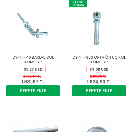
KARGO
BEDAVA
DYPTT-46 BAKLALI SOL
DYPTT-363 ORTA ÖN UÇ KOL
KOMP. YP
KOMP. YP
35.27 USD
34.08 USD
2.158,47 TL
2.101,73 TL
1.681,67 TL
1.624,93 TL
SEPETE EKLE
SEPETE EKLE