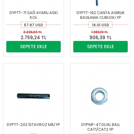
DYPTT-71 SAĞ AYARLI ASKI
DYPTT-192 CANTA AGIRLIK
KOL
BAGLAMA CUBUGU YP
57.87 USD
19.01 USD
3.236,03 TL
1.383,19 TL
2.759,24 TL
906,39 TL
SEPETE EKLE
SEPETE EKLE
DYPTT-202 İSTAVROZ MİLİ YP
DYPMF-47 DUAL BALL
CAT1/CAT2 YP