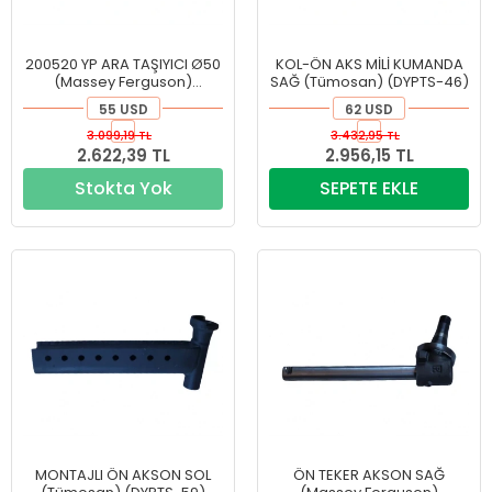
200520 YP ARA TAŞIYICI Ø50
KOL-ÖN AKS MİLİ KUMANDA
(Massey Ferguson)
SAĞ (Tümosan) (DYPTS-46)
(DYPMF-54)
55 USD
62 USD
3.099,19 TL
3.432,95 TL
2.622,39 TL
2.956,15 TL
Stokta Yok
SEPETE EKLE
MONTAJLI ÖN AKSON SOL
ÖN TEKER AKSON SAĞ