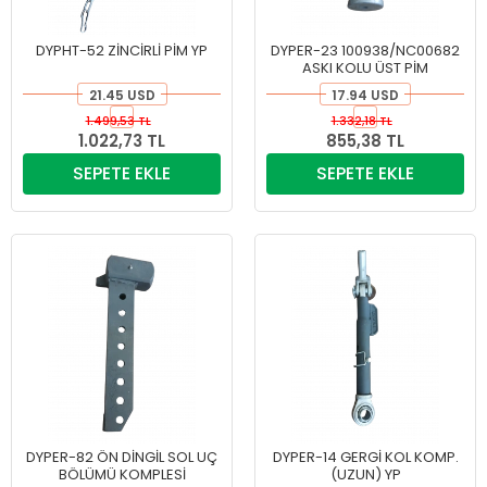
DYPHT-52 ZİNCİRLİ PİM YP
DYPER-23 100938/NC00682
ASKI KOLU ÜST PİM
21.45 USD
17.94 USD
1.499,53 TL
1.332,18 TL
1.022,73 TL
855,38 TL
SEPETE EKLE
SEPETE EKLE
DYPER-82 ÖN DİNGİL SOL UÇ
DYPER-14 GERGİ KOL KOMP.
BÖLÜMÜ KOMPLESİ
(UZUN) YP