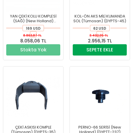
YAN ÇEKİ KOLU KOMPLESİ
KOL-ÖN AKS MİLİ KUMANDA
(SAĞ) (New Holland)
SOL (Tümosan) (DYPTS-45)
(DYPTT-8)
169 USD
62 USD
8.863,87 TL
3.432,95 TL
8.058,06 TL
2.956,15 TL
Stokta Yok
SEPETE EKLE
ÇEKİ ASKISI KOMPLE
PERNO-66 SERİSİ (New
(Tümosan) (DYPTS-35)
Holland) (DYPTT-237)