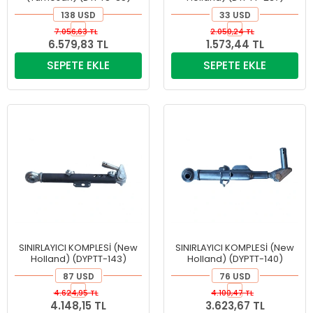
138 USD
33 USD
7.056,63 TL
2.050,24 TL
6.579,83 TL
1.573,44 TL
SEPETE EKLE
SEPETE EKLE
SINIRLAYICI KOMPLESİ (New
SINIRLAYICI KOMPLESİ (New
Holland) (DYPTT-143)
Holland) (DYPTT-140)
87 USD
76 USD
4.624,95 TL
4.100,47 TL
4.148,15 TL
3.623,67 TL