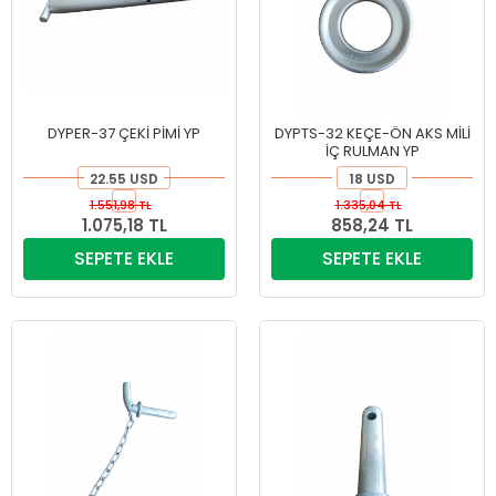
DYPER-37 ÇEKİ PİMİ YP
DYPTS-32 KEÇE-ÖN AKS MİLİ
İÇ RULMAN YP
22.55 USD
18 USD
1.551,98 TL
1.335,04 TL
1.075,18 TL
858,24 TL
SEPETE EKLE
SEPETE EKLE