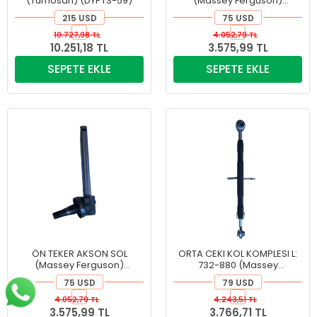
(Tümosan) (DYPTS-59)
(Massey Ferguson)
(DYPMF-32)
215 USD
75 USD
10.727,98 TL
4.052,79 TL
10.251,18 TL
3.575,99 TL
SEPETE EKLE
SEPETE EKLE
ÖN TEKER AKSON SOL
ORTA CEKI KOL KOMPLESI L:
(Massey Ferguson)
732-880 (Massey
(DYPMF-31)
Ferguson) (DYPMF-24)
75 USD
79 USD
4.052,79 TL
4.243,51 TL
3.575,99 TL
3.766,71 TL