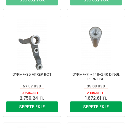
DYPMF-35 AKREP ROT
DYPMF-71 - 148-240 DİNGL
PERNOSU
57.87 USD
35.08 USD
3.236,03 TL
2.149,41 TL
2.759,24 TL
1.672,61 TL
SEPETE EKLE
SEPETE EKLE