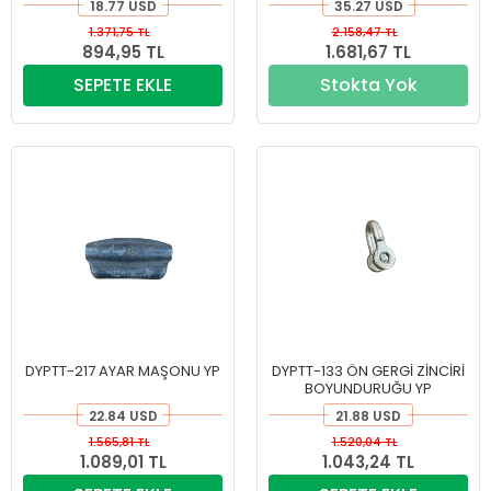
18.77 USD
35.27 USD
1.371,75 TL
2.158,47 TL
894,95 TL
1.681,67 TL
SEPETE EKLE
Stokta Yok
DYPTT-217 AYAR MAŞONU YP
DYPTT-133 ÖN GERGİ ZİNCİRİ
BOYUNDURUĞU YP
22.84 USD
21.88 USD
1.565,81 TL
1.520,04 TL
1.089,01 TL
1.043,24 TL