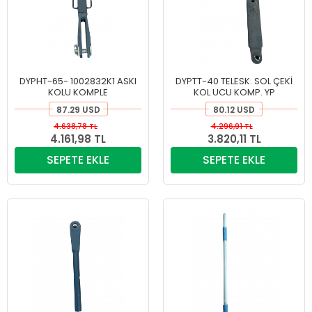
DYPHT-65- 1002832K1 ASKI
DYPTT-40 TELESK. SOL ÇEKİ
KOLU KOMPLE
KOL UCU KOMP. YP
87.29 USD
80.12 USD
4.638,78 TL
4.296,91 TL
4.161,98 TL
3.820,11 TL
SEPETE EKLE
SEPETE EKLE