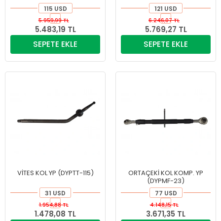
115 USD
121 USD
5.959,99 TL
6.246,07 TL
5.483,19 TL
5.769,27 TL
SEPETE EKLE
SEPETE EKLE
VİTES KOL YP (DYPTT-115)
ORTAÇEKİ KOL KOMP. YP
(DYPMF-23)
31 USD
77 USD
1.954,88 TL
4.148,15 TL
1.478,08 TL
3.671,35 TL