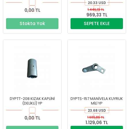
20.33 USD
0,00 TL
1.446,13 TL
969,33 TL
Stokta Yok
SEPETE EKLE
DYPTT-208 KIZAK KAPLİNİ
DYPTS-157 MANİVELA KUYRUK
(DELİKLİ) YP
MİLİ YP
23.68 USD
0,00 TL
1.605,86 TL
1.129,06 TL