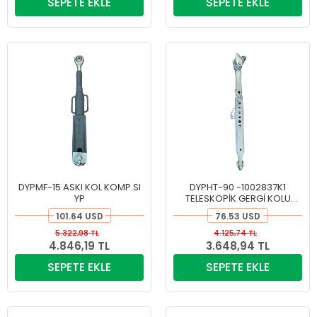
SEPETE EKLE
SEPETE EKLE
DYPMF-15 ASKI KOL KOMP.SI
DYPHT-90 -1002837K1
YP
TELESKOPİK GERGİ KOLU
KOMPLESİ
101.64 USD
76.53 USD
5.322,98 TL
4.125,74 TL
4.846,19 TL
3.648,94 TL
SEPETE EKLE
SEPETE EKLE