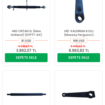
480 ORTAKOL (New
HİD. KALDIRMA KOLU
Holland) (DYPTT-94)
(Massey Ferguson)
(DYPMF-63)
81 USD
188 USD
4.338,87 TL
9.440,62 TL
3.862,07 TL
8.963,82 TL
SEPETE EKLE
SEPETE EKLE