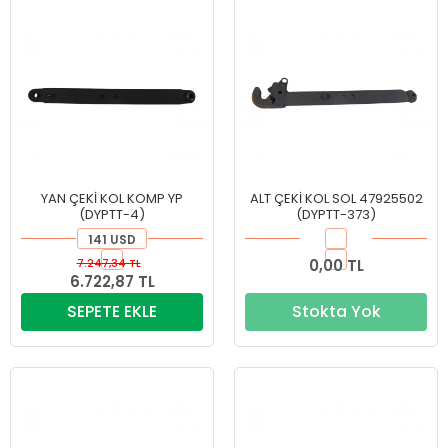
YAN ÇEKİ KOL KOMP YP
ALT ÇEKİ KOL SOL 47925502
(DYPTT-4)
(DYPTT-373)
141 USD
7.247,34 TL
0,00 TL
6.722,87 TL
SEPETE EKLE
Stokta Yok