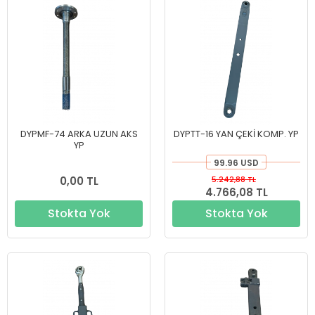
DYPMF-74 ARKA UZUN AKS
DYPTT-16 YAN ÇEKİ KOMP. YP
YP
99.96 USD
0,00 TL
5.242,88 TL
4.766,08 TL
Stokta Yok
Stokta Yok