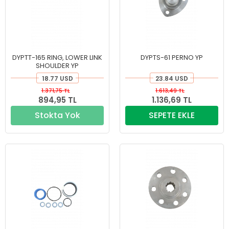
DYPTT-165 RING, LOWER LINK
DYPTS-61 PERNO YP
SHOULDER YP
18.77 USD
23.84 USD
1.371,75 TL
1.613,49 TL
894,95 TL
1.136,69 TL
Stokta Yok
SEPETE EKLE