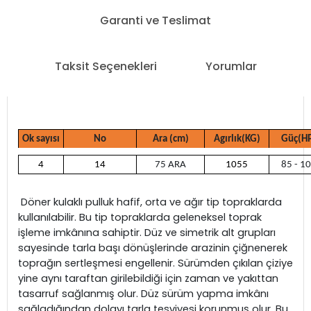
Garanti ve Teslimat
Taksit Seçenekleri
Yorumlar
Ok sayısı
No
Ara (cm)
Agırlık(KG)
Güç(H
4
14
75 ARA
1055
85 - 1
Döner kulaklı pulluk hafif, orta ve ağır tip topraklarda
kullanılabilir. Bu tip topraklarda geleneksel toprak
işleme imkânına sahiptir. Düz ve simetrik alt grupları
sayesinde tarla başı dönüşlerinde arazinin çiğnenerek
toprağın sertleşmesi engellenir. Sürümden çıkılan çiziye
yine aynı taraftan girilebildiği için zaman ve yakıttan
tasarruf sağlanmış olur. Düz sürüm yapma imkânı
sağladığından dolayı tarla tesviyesi korunmuş olur. Bu