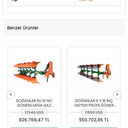
Benzer Ürünler
DOĞANLAR 5Lİ 16 NO
DOĞANLAR 5`li 16 İNÇ
DÖNERLİ MİGA GAZ
140*120 PROFİL DÖNER
EMNİYETLİ OTOMATİK
KULAKLI PİMKESEN PULLUK
17340 USD
11550 USD
PULLUK
826.769,47 TL
550.702,85 TL