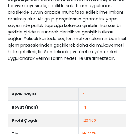
tesviye sayesinde, özellikle sulu tarım uygulanan
arazilerde suyun arazide muhafaza edilebilme imkânı
artırılmış olur. Alt grup parçalarının geometrik yapısı
sayesinde pulluk toprağa kolayca girebilir, hassas bir
şekilde çizide tutunarak derinlik ve genişlik istikrarı
sağlar. Yüksek kalitede seçilen malzemelerimiz belirli ısıl
işlem proseslerinden geçirilerek daha da mukavemetli
hale getirilmiştir. Son teknoloji ve üretim yöntemleri
uygulanarak verimli tarım hedefi ile üretilmektedir.
Ayak Sayısı
4
Boyut (inch)
14
Profil Çeşidi
120*100
Tip
Hafif Tip