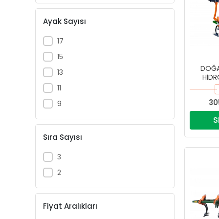
Ayak Sayısı
17
15
DOĞAN
13
HİDR
11
30
9
S
Sıra Sayısı
3
2
Fiyat Aralıkları