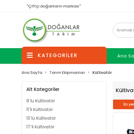
"Çiftçi doğanların markası"
KATEGORİLER
Ana S
Ana Sayfa
Tarım Ekipmanları
Kültivatör
Alt Kategoriler
Kültiva
9`lu Kültivatör
En yen
11`li Kültivatör
13`lü Kültivatör
17`li Kültivatör