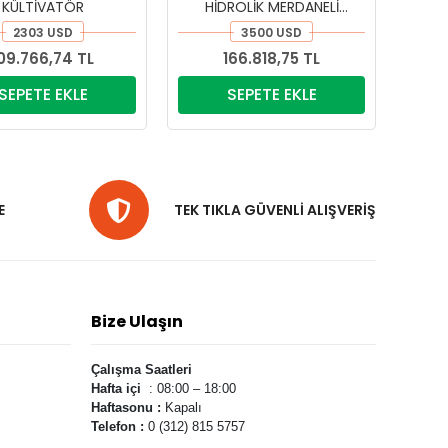
KÜLTİVATÖR
HİDROLİK MERDANELİ
KÜLTİVATÖR
2303 USD
3500 USD
09.766,74 TL
166.818,75 TL
SEPETE EKLE
SEPETE EKLE
E
TEK TIKLA GÜVENLİ ALIŞVERİŞ
Bize Ulaşın
Çalışma Saatleri
Hafta içi
: 08:00 – 18:00
Haftasonu :
Kapalı
Telefon :
0 (312) 815 5757