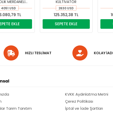
OLİK MERDANELİ
KÜLTİVATÖR
KÜLTİVATÖR
4051 USD
2630 USD
3.080,79 TL
125.352,38 TL
1
EPETE EKLE
SEPETE EKLE
HIZLI TESLİMAT
KOLAY İAD
msal
mızda
KVKK Aydınlatma Metni
m
Çerez Politikası
lar Tarım Tanıtım
İptal ve İade Şartları