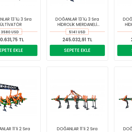
LAR 13`lü 3 Sıra
DOĞANLAR 13`lü 3 Sıra
DOĞA
KÜLTİVATÖR
HİDROLİK MERDANELİ
HİD
KÜLTİVATÖR
3580 USD
5141 USD
70.631,75 TL
245.032,91 TL
EPETE EKLE
SEPETE EKLE
LAR 11`li 2 Sıra
DOĞANLAR 11`li 2 Sıra
DOĞA