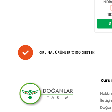
HİDR
19
S
ORJİNAL ÜRÜNLER %100 DESTEK
Kuru
Hakkı
İletişi
Doğan