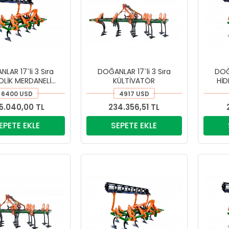
LAR 17`li 3 Sıra
DOĞANLAR 17`li 3 Sıra
DOĞA
OLİK MERDANELİ
KÜLTİVATÖR
HİD
KÜLTİVATÖR
6400 USD
4917 USD
5.040,00 TL
234.356,51 TL
EPETE EKLE
SEPETE EKLE