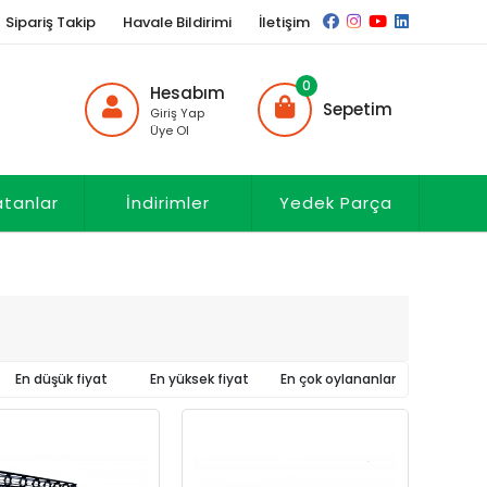
Sipariş Takip
Havale Bildirimi
İletişim
0
Hesabım
Sepetim
Giriş Yap
Üye Ol
atanlar
İndirimler
Yedek Parça
En düşük fiyat
En yüksek fiyat
En çok oylananlar