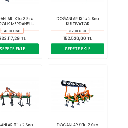
NLAR 13`lü 2 Sıra
DOĞANLAR 13`lü 2 Sıra
ROLİK MERDANELİ
KÜLTİVATÖR
KÜLTİVATÖR
4891 USD
3200 USD
233.117,29 TL
152.520,00 TL
SEPETE EKLE
SEPETE EKLE
NLAR 9`lu 2 Sıra
DOĞANLAR 9`lu 2 Sıra