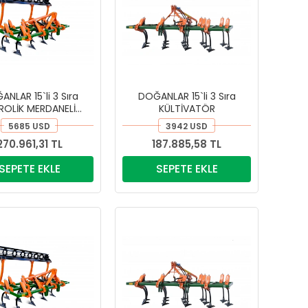
NLAR 15`li 3 Sıra
DOĞANLAR 15`li 3 Sıra
ROLİK MERDANELİ
KÜLTİVATÖR
KÜLTİVATÖR
5685 USD
3942 USD
270.961,31 TL
187.885,58 TL
SEPETE EKLE
SEPETE EKLE