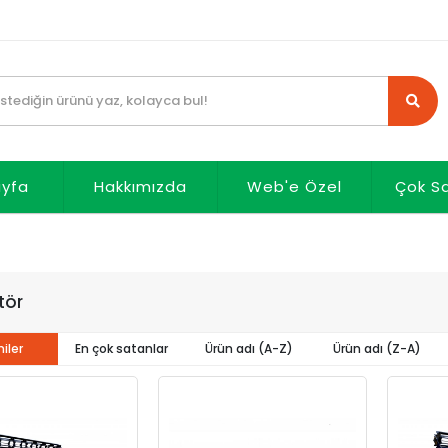
ayfa
Hakkımızda
Web'e Özel
Çok S
tör
iler
En çok satanlar
Ürün adı (A-Z)
Ürün adı (Z-A)