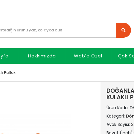
ayfa
Hakkımızda
Web'e Özel
Çok S
lı Pulluk
DOĞANLAR 
KULAKLI 
Ürün Kodu:
D
Kategori:
Dön
Ayak Sayısı:
2
Boyut (inch)