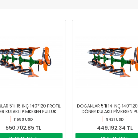
AR 5`li 16 İNÇ 140*120 PROFİL
DOĞANLAR 5`li 14 İNÇ 140*120
R KULAKLI PİMKESEN PULLUK
DÖNER KULAKLI PİMKESEN P
11550 USD
9421 USD
550.702,85 TL
449.192,34 TL