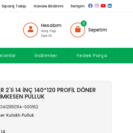
Sipariş Takip
Havale Bildirimi
İletişim
0
Hesabım
Sepetim
Giriş Yap
Üye Ol
atanlar
İndirimler
Yedek Parça
2`li 14 İNÇ 140*120 PROFİL DÖNER
PİMKESEN PULLUK
K1412950114-S00162
er Kulaklı Pulluk
:
14