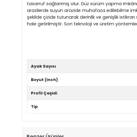
tasarruf sağlanmış olur. Düz sürüm yapma imkânı s
arazilerde suyun arazide muhafaza edilebilme imkân
şekilde çizide tutunarak derinlik ve genişlik istikr
hale getirilmiştir. Son teknoloji ve üretim yöntemle
Ayak Sayısı
Boyut (inch)
Profil Çeşidi
Tip
Benzer Ürünler