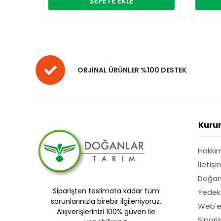
SEPETE EKLE
ORJİNAL ÜRÜNLER %100 DESTEK
Kuru
Hakkı
İletişi
Doğan
Siparişten teslimata kadar tüm
Yedek
sorunlarınızla birebir ilgileniyoruz.
Web'e
Alışverişlerinizi 100% güven ile
Sipari