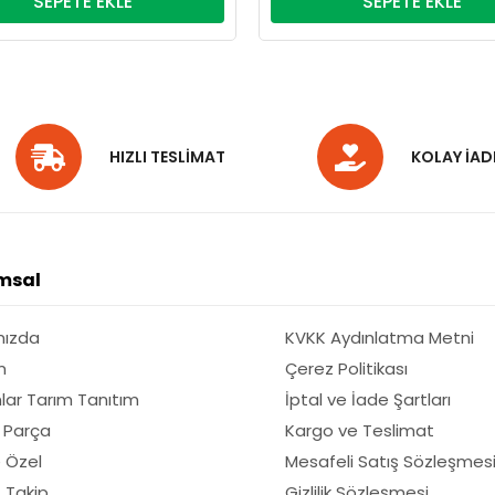
SEPETE EKLE
SEPETE EKLE
HIZLI TESLİMAT
KOLAY İAD
msal
mızda
KVKK Aydınlatma Metni
m
Çerez Politikası
lar Tarım Tanıtım
İptal ve İade Şartları
 Parça
Kargo ve Teslimat
 Özel
Mesafeli Satış Sözleşmes
ş Takip
Gizlilik Sözleşmesi