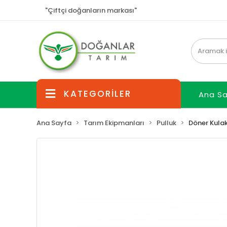
"Çiftçi doğanların markası"
KATEGORİLER
Ana S
Ana Sayfa
Tarım Ekipmanları
Pulluk
Döner Kulak