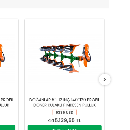
 PROFİL
DOĞANLAR 5`li 12 İNÇ 140*120 PROFİL
DOĞANLA
ULLUK
DÖNER KULAKLI PİMKESEN PULLUK
DÖNE
9336 USD
445.139,55 TL