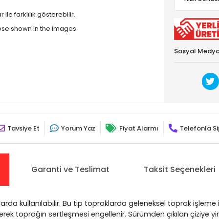
le farklılık gösterebilir.
hose shown in the images.
Sosyal Medya
Tavsiye Et
Yorum Yaz
Fiyat Alarmı
Telefonla Si
Garanti ve Teslimat
Taksit Seçenekleri
arda kullanılabilir. Bu tip topraklarda geleneksel toprak işleme 
ek toprağın sertleşmesi engellenir. Sürümden çıkılan çiziye yin