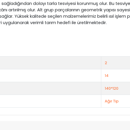
ağladığından dolayı tarla tesviyesi korunmuş olur. Bu tesviye 
ı artırılmış olur. Alt grup parçalarının geometrik yapısı sayesi
arı sağlar. Yüksek kalitede seçilen malzemelerimiz belirli ısıl iş
ri uygulanarak verimli tarım hedefi ile üretilmektedir.
2
14
140*120
Ağır Tip