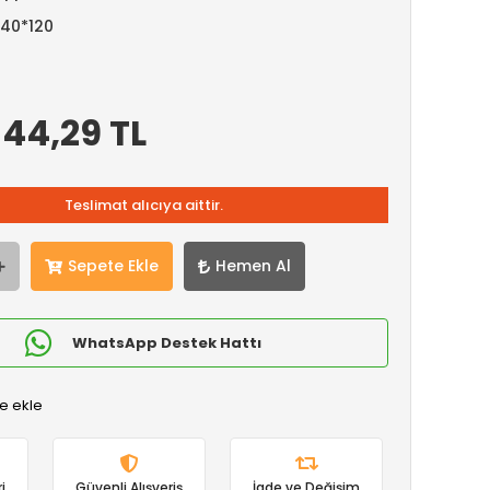
140*120
44,29 TL
D
Teslimat alıcıya aittir.
Sepete Ekle
Hemen Al
WhatsApp Destek Hattı
e ekle
i
Güvenli Alışveriş
İade ve Değişim