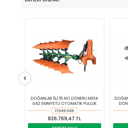
DOĞANLAR 5Lİ 16 NO DÖNERLİ MİGA
DOĞANL
GAZ EMNİYETLİ OTOMATİK PULLUK
DÖNE
17340 USD
826.769,47 TL