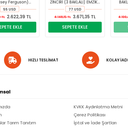
sey Ferguson)
ZİNCİRİ (3 BAKLALI) EMZİKLİ
BAKL
DYPMF-27)
(New Holland) (DYPTT-
Holl
55 USD
77 USD
123)
2.622,39 TL
3.671,35 TL
9 TL
4.148,15 TL
4.100,
EPETE EKLE
SEPETE EKLE
HIZLI TESLİMAT
KOLAY İAD
msal
mızda
KVKK Aydınlatma Metni
m
Çerez Politikası
lar Tarım Tanıtım
İptal ve İade Şartları