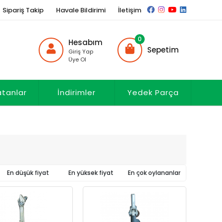
Sipariş Takip
Havale Bildirimi
İletişim
0
Hesabım
Sepetim
Giriş Yap
Üye Ol
atanlar
İndirimler
Yedek Parça
En düşük fiyat
En yüksek fiyat
En çok oylananlar