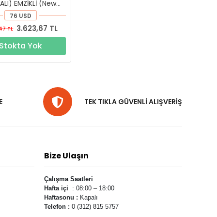
ALI) EMZİKLİ (New
and) (DYPTT-124)
76 USD
3.623,67 TL
47 TL
Stokta Yok
E
TEK TIKLA GÜVENLİ ALIŞVERİŞ
Bize Ulaşın
Çalışma Saatleri
Hafta içi
: 08:00 – 18:00
Haftasonu :
Kapalı
Telefon :
0 (312) 815 5757