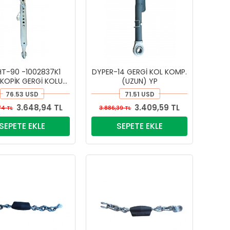
T-90 -1002837K1
DYPER-14 GERGİ KOL KOMP.
SKOPİK GERGİ KOLU
(UZUN) YP
KOMPLESİ
76.53 USD
71.51 USD
3.648,94 TL
3.409,59 TL
74 TL
3.886,39 TL
SEPETE EKLE
SEPETE EKLE