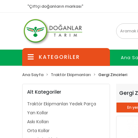
"Çiftçi doğanların markası"
KATEGORİLER
Ana S
Ana Sayfa
Traktör Ekipmanları
Gergi Zincirleri
Alt Kategoriler
Gergi Zi
Traktör Ekipmanları Yedek Parça
En yen
Yan Kollar
Askı Kolları
Orta Kollar