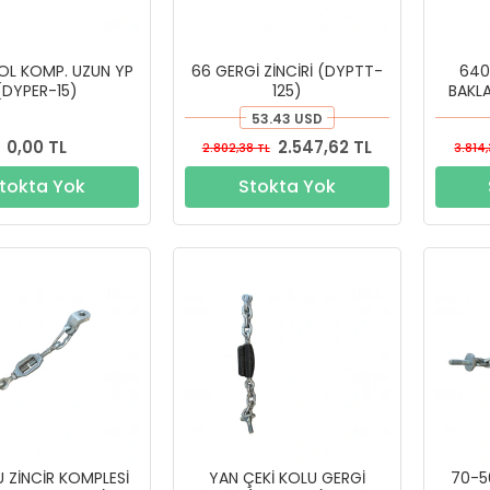
OL KOMP. UZUN YP
66 GERGİ ZİNCİRİ (DYPTT-
640
(DYPER-15)
125)
BAKLA
53.43 USD
0,00 TL
2.547,62 TL
2.802,38 TL
3.814
tokta Yok
Stokta Yok
 ZİNCİR KOMPLESİ
YAN ÇEKİ KOLU GERGİ
70-5