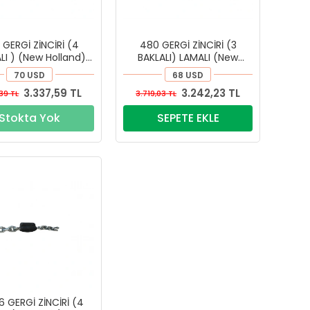
 GERGİ ZİNCİRİ (4
480 GERGİ ZİNCİRİ (3
LI ) (New Holland)
BAKLALI) LAMALI (New
(DYPTT-121)
Holland) (DYPTT-120)
70 USD
68 USD
3.337,59 TL
3.242,23 TL
,39 TL
3.719,03 TL
Stokta Yok
SEPETE EKLE
6 GERGİ ZİNCİRİ (4