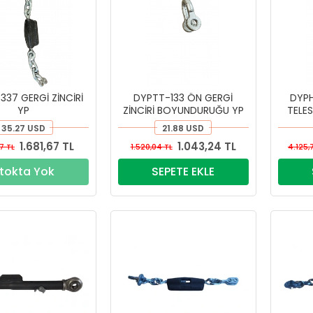
37 GERGİ ZİNCİRİ
DYPTT-133 ÖN GERGİ
DYPH
YP
ZİNCİRİ BOYUNDURUĞU YP
TELE
35.27 USD
21.88 USD
1.681,67 TL
1.043,24 TL
7 TL
1.520,04 TL
4.125,
tokta Yok
SEPETE EKLE