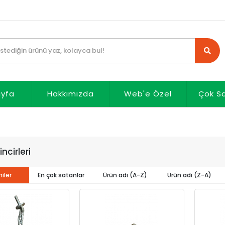
ayfa
Hakkımızda
Web'e Özel
Çok S
ncirleri
iler
En çok satanlar
Ürün adı (A-Z)
Ürün adı (Z-A)