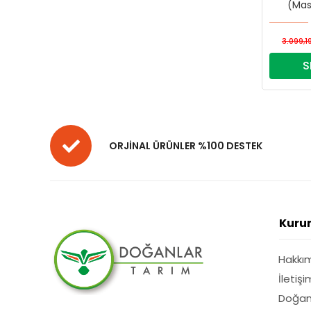
(Mas
(
3.099,1
S
ORJİNAL ÜRÜNLER %100 DESTEK
Kuru
Hakkı
İletişi
Doğan