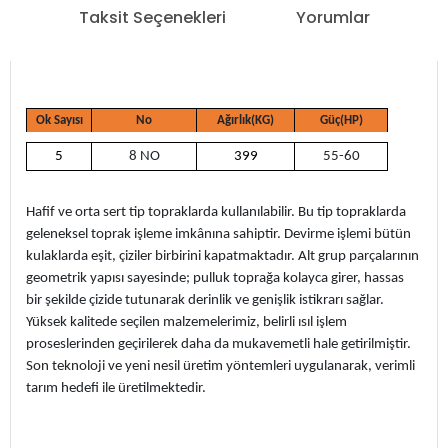
Taksit Seçenekleri
Yorumlar
Ok Sayısı
No
Ağırlık(KG)
Güç(HP)
5
8 NO
399
55-60
Hafif ve orta sert tip topraklarda kullanılabilir. Bu tip topraklarda
geleneksel toprak işleme imkânına sahiptir. Devirme işlemi bütün
kulaklarda eşit, çiziler birbirini kapatmaktadır. Alt grup parçalarının
geometrik yapısı sayesinde; pulluk toprağa kolayca girer, hassas
bir şekilde çizide tutunarak derinlik ve genişlik istikrarı sağlar.
Yüksek kalitede seçilen malzemelerimiz, belirli ısıl işlem
proseslerinden geçirilerek daha da mukavemetli hale getirilmiştir.
Son teknoloji ve yeni nesil üretim yöntemleri uygulanarak, verimli
tarım hedefi ile üretilmektedir.