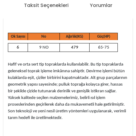
Taksit Seçenekleri
Yorumlar
Ok Sayısı
No
Ağırlık(KG)
Güç(HP)
6
9 NO
479
65-75
Hafif ve orta sert tip topraklarda kullanılabilir. Bu tip topraklarda
geleneksel toprak işleme imkânına sahiptir. Devirme işlemi bütün
kulaklarda eşit, çiziler birbirini kapatmaktadır. Alt grup parçalarının
geometrik yapısı sayesinde; pulluk toprağa kolayca girer, hassas
bir şekilde çizide tutunarak derinlik ve genişlik istikrarı sağlar.
Yüksek kalitede seçilen malzemelerimiz, belirli ısıl işlem
proseslerinden geçirilerek daha da mukavemetli hale getirilmiştir.
Son teknoloji ve yeni nesil üretim yöntemleri uygulanarak, verimli
tarım hedefi ile üretilmektedir.