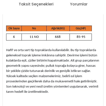
Taksit Seçenekleri
Yorumlar
Ok Sayısı
No
Ağırlık(KG)
Güç(HP)
6
11 NO
668
85-95
Hafif ve orta sert tip topraklarda kullanılabilir. Bu tip topraklarda
geleneksel toprak işleme imkânına sahiptir. Devirme işlemi bütün
kulaklarda eşit, çiziler birbirini kapatmaktadır. Alt grup parçalarının
geometrik yapısı sayesinde; pulluk toprağa kolayca girer, hassas
bir şekilde çizide tutunarak derinlik ve genişlik istikrarı sağlar.
Yüksek kalitede seçilen malzemelerimiz, belirli ısıl işlem
proseslerinden geçirilerek daha da mukavemetli hale getirilmiştir.
Son teknoloji ve yeni nesil üretim yöntemleri uygulanarak, verimli
tarım hedefi ile üretilmektedir.