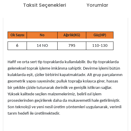
Taksit Seçenekleri
Yorumlar
Ok Sayısı
No
Ağırlık(KG)
Güç(HP)
6
14 NO
795
110-130
Hafif ve orta sert tip topraklarda kullanılabilir. Bu tip topraklarda
geleneksel toprak işleme imkânına sahiptir. Devirme işlemi bütün
kulaklarda eşit, çiziler birbirini kapatmaktadır. Alt grup parçalarının
geometrik yapısı sayesinde; pulluk toprağa kolayca girer, hassas
bir şekilde çizide tutunarak derinlik ve genişlik istikrarı sağlar.
Yüksek kalitede seçilen malzemelerimiz, belirli ısıl işlem
proseslerinden geçirilerek daha da mukavemetli hale getirilmiştir.
Son teknoloji ve yeni nesil üretim yöntemleri uygulanarak, verimli
tarım hedefi ile üretilmektedir.