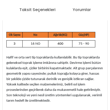
Taksit Seçenekleri
Yorumlar
Ok Sayısı
No
Ağırlık(KG)
Güç(HP)
3
16 NO
400
75 - 90
Hafif ve orta sert tip topraklarda kullanılabilir. Bu tip topraklarda
geleneksel toprak işleme imkânına sahiptir. Devirme işlemi bütün
kulaklarda eşit, çiziler birbirini kapatmaktadır. Alt grup parçalarının
geometrik yapısı sayesinde; pulluk toprağa kolayca girer, hassas
bir şekilde çizide tutunarak derinlik ve genişlik istikrarı sağlar.
Yüksek kalitede seçilen malzemelerimiz, belirli ısıl işlem
proseslerinden geçirilerek daha da mukavemetli hale getirilmiştir.
Son teknoloji ve yeni nesil üretim yöntemleri uygulanarak, verimli
tarım hedefi ile üretilmektedir.