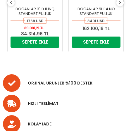
OĞANLAR 3`lü 11 İNÇ
DOĞANLAR 5Lİ 14 NO
DOĞAN
STANDART PULLUK
STANDART PULLUK
STA
1769 USD
3401 USD
89.081,21 TL
162.100,16 TL
19
84.314,96 TL
SEPETE EKLE
SEPETE EKLE
SE
ORJİNAL ÜRÜNLER %100 DESTEK
HIZLI TESLİMAT
KOLAY İADE