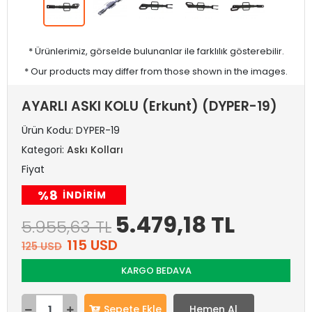
* Ürünlerimiz, görselde bulunanlar ile farklılık gösterebilir.
* Our products may differ from those shown in the images.
AYARLI ASKI KOLU (Erkunt) (DYPER-19)
Ürün Kodu:
DYPER-19
Kategori:
Askı Kolları
Fiyat
%8
INDIRIM
5.479,18 TL
5.955,63 TL
115 USD
125 USD
KARGO BEDAVA
Sepete Ekle
Hemen Al