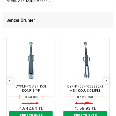
AYARLI ASKI KOLU DYPER-19
Benzer Ürünler
DYPMF-15 ASKI KOL
DYPHT-65- 1002832K1
KOMP.SI YP
ASKI KOLU KOMPLE
101.64 USD
87.29 USD
5.319,09 TL
4.635,38 TL
4.842,64 TL
4.158,93 TL
SEPETE EKLE
SEPETE EKLE