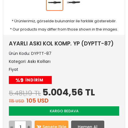
* Ürünlerimiz, görselde bulunanlar ile farklılık gösterebilir.
* Our products may differ from those shown in the images.
AYARLI ASKI KOL KOMP. YP (DYPTT-87)
Ürün Kodu:
DYPTT-87
Kategori:
Askı Kolları
Fiyat
%9
INDIRIM
5.004,56 TL
5.481,19 TL
105 USD
115 USD
KARGO BEDAVA
Sepete Ekle
Hemen Al