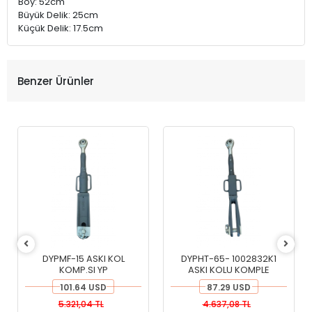
Boy: 52cm
Büyük Delik: 25cm
Küçük Delik: 17.5cm
Benzer Ürünler
DYPMF-15 ASKI KOL
DYPHT-65- 1002832K1
KOMP.SI YP
ASKI KOLU KOMPLE
101.64 USD
87.29 USD
5.321,04 TL
4.637,08 TL