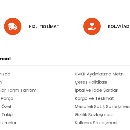
HIZLI TESLİMAT
KOLAY İAD
msal
mızda
KVKK Aydınlatma Metni
m
Çerez Politikası
lar Tarım Tanıtım
İptal ve İade Şartları
 Parça
Kargo ve Teslimat
 Özel
Mesafeli Satış Sözleşmes
ş Takip
Gizlilik Sözleşmesi
El Ürünler
Kullanıcı Sözleşmesi