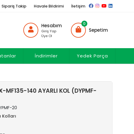
Sipariş Takip
Havale Bildirimi
İletişim
0
Hesabım
Sepetim
Giriş Yap
Üye Ol
atanlar
İndirimler
Yedek Parça
-MF135-140 AYARLI KOL (DYPMF-
YPMF-20
 Kolları