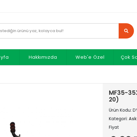
ayfa
Hakkımızda
Web'e Özel
Çok S
MF35-35X
20)
Ürün Kodu:
D
Kategori:
Askı
Fiyat