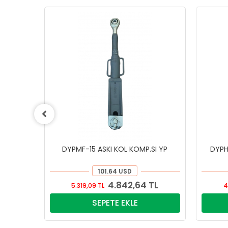
DYPMF-15 ASKI KOL KOMP.SI YP
DYPH
101.64 USD
4.842,64 TL
5.319,09 TL
4
SEPETE EKLE