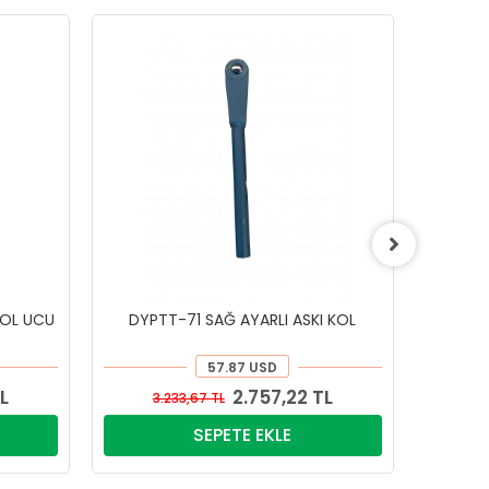
KOL UCU
DYPTT-71 SAĞ AYARLI ASKI KOL
AYARLI
57.87 USD
L
2.757,22 TL
3.233,67 TL
5.
SEPETE EKLE