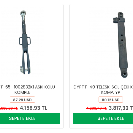
T-65- 1002832K1 ASKI KOLU
DYPTT-40 TELESK. SOL ÇEKİ 
KOMPLE
KOMP. YP
87.29 USD
80.12 USD
4.158,93 TL
3.817,32 T
.635,38 TL
4.293,77 TL
SEPETE EKLE
SEPETE EKLE