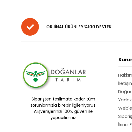
ORJİNAL ÜRÜNLER %100 DESTEK
Kuru
Hakkı
İletişi
Doğan
Siparişten teslimata kadar tüm
Yedek
sorunlarınızla birebir ilgileniyoruz.
Web'e
Alışverişlerinizi 100% güven ile
Sipari
yapabilirsiniz
İkinci 