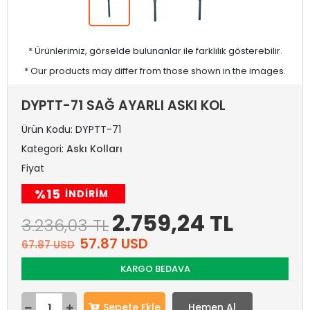
* Ürünlerimiz, görselde bulunanlar ile farklılık gösterebilir.
* Our products may differ from those shown in the images.
DYPTT-71 SAĞ AYARLI ASKI KOL
Ürün Kodu:
DYPTT-71
Kategori:
Askı Kolları
Fiyat
%15
INDIRIM
2.759,24 TL
3.236,03 TL
57.87 USD
67.87 USD
KARGO BEDAVA
Sepete Ekle
Hemen Al