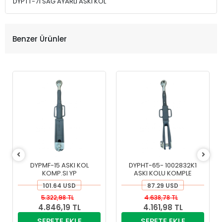
DYPTT-71 SAĞ AYARLI ASKI KOL
Benzer Ürünler
DYPMF-15 ASKI KOL
DYPHT-65- 1002832K1
KOMP.SI YP
ASKI KOLU KOMPLE
101.64 USD
87.29 USD
5.322,98 TL
4.638,78 TL
4.846,19 TL
4.161,98 TL
SEPETE EKLE
SEPETE EKLE