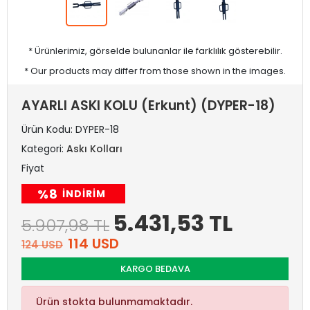
* Ürünlerimiz, görselde bulunanlar ile farklılık gösterebilir.
* Our products may differ from those shown in the images.
AYARLI ASKI KOLU (Erkunt) (DYPER-18)
Ürün Kodu:
DYPER-18
Kategori:
Askı Kolları
Fiyat
%8
INDIRIM
5.431,53 TL
5.907,98 TL
114 USD
124 USD
KARGO BEDAVA
Ürün stokta bulunmamaktadır.