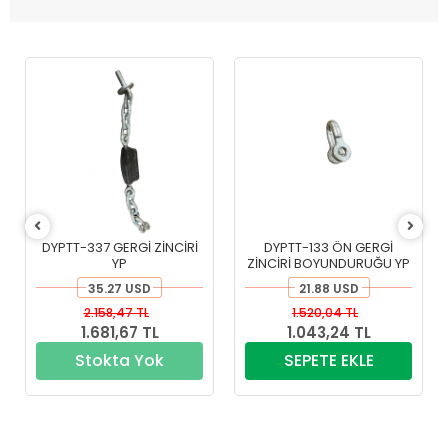
DYPTT-337 GERGİ ZİNCİRİ
DYPTT-133 ÖN GERGİ
YP
ZİNCİRİ BOYUNDURUĞU YP
35.27 USD
21.88 USD
2.158,47 TL
1.520,04 TL
1.681,67 TL
1.043,24 TL
Stokta Yok
SEPETE EKLE