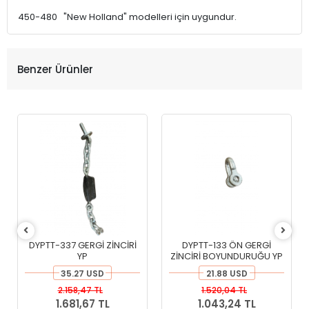
450-480 "New Holland" modelleri için uygundur.
Benzer Ürünler
DYPTT-337 GERGİ ZİNCİRİ
DYPTT-133 ÖN GERGİ
YP
ZİNCİRİ BOYUNDURUĞU YP
35.27 USD
21.88 USD
2.158,47 TL
1.520,04 TL
1.681,67 TL
1.043,24 TL