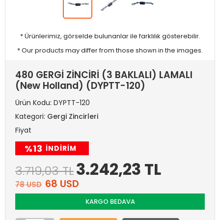
* Ürünlerimiz, görselde bulunanlar ile farklılık gösterebilir.
* Our products may differ from those shown in the images.
480 GERGİ ZİNCİRİ (3 BAKLALI) LAMALI
(New Holland) (DYPTT-120)
Ürün Kodu:
DYPTT-120
Kategori:
Gergi Zincirleri
Fiyat
%13
INDIRIM
3.242,23 TL
3.719,03 TL
68 USD
78 USD
KARGO BEDAVA