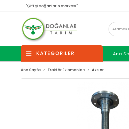
"Çiftçi doğanların markası"
KATEGORİLER
Ana S
Ana Sayfa
Traktör Ekipmanları
Akslar