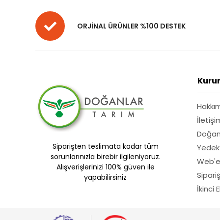
ORJİNAL ÜRÜNLER %100 DESTEK
Kuru
Hakkı
İletişi
Doğan
Siparişten teslimata kadar tüm
Yedek
sorunlarınızla birebir ilgileniyoruz.
Web'e
Alışverişlerinizi 100% güven ile
Sipari
yapabilirsiniz
İkinci 