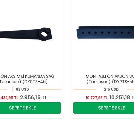
ÖN AKS MİLİ KUMANDA SAĞ
MONTAJLI ÖN AKSON S
Tümosan) (DYPTS-46)
(Tümosan) (DYPTS-5
62 USD
215 USD
2.956,15 TL
10.251,18 
.432,95 TL
10.727,98 TL
SEPETE EKLE
SEPETE EKLE