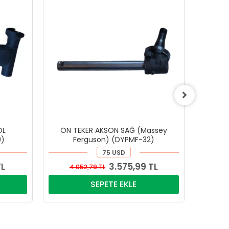
OL
ÖN TEKER AKSON SAĞ (Massey
ÖN 
9)
Ferguson) (DYPMF-32)
75 USD
TL
3.575,99 TL
4.052,79 TL
4.
SEPETE EKLE