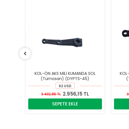
KOL-ÖN AKS MİLİ KUMANDA SOL
KOL-
(Tümosan) (DYPTS-45)
(
62 USD
2.956,15 TL
3.432,95 TL
3
SEPETE EKLE