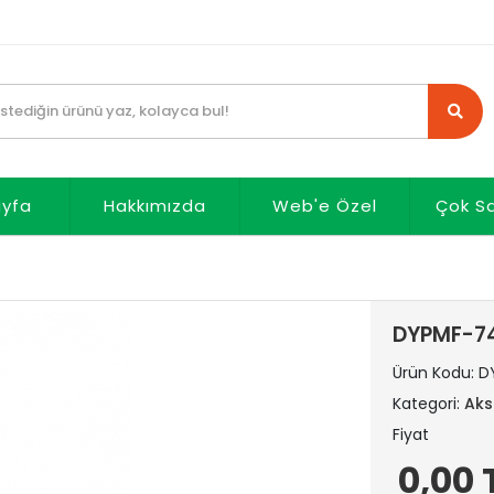
ayfa
Hakkımızda
Web'e Özel
Çok S
DYPMF-74
Ürün Kodu:
D
Kategori:
Aks
Fiyat
0,00 