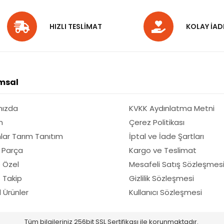
HIZLI TESLİMAT
KOLAY İAD
msal
mızda
KVKK Aydınlatma Metni
m
Çerez Politikası
lar Tarım Tanıtım
İptal ve İade Şartları
 Parça
Kargo ve Teslimat
 Özel
Mesafeli Satış Sözleşmes
ş Takip
Gizlilik Sözleşmesi
El Ürünler
Kullanıcı Sözleşmesi
Tüm bilgileriniz 256bit SSL Sertifikası ile korunmaktadır.