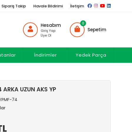
Sipariş Takip
Havale Bildirimi
İletişim
0
Hesabım
Sepetim
Giriş Yap
Üye Ol
atanlar
İndirimler
Yedek Parça
 ARKA UZUN AKS YP
YPMF-74
lar
TL