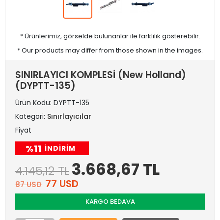
* Ürünlerimiz, görselde bulunanlar ile farklılık gösterebilir.
* Our products may differ from those shown in the images.
SINIRLAYICI KOMPLESİ (New Holland)
(DYPTT-135)
Ürün Kodu:
DYPTT-135
Kategori:
Sınırlayıcılar
Fiyat
%11
INDIRIM
3.668,67 TL
4.145,12 TL
77 USD
87 USD
KARGO BEDAVA