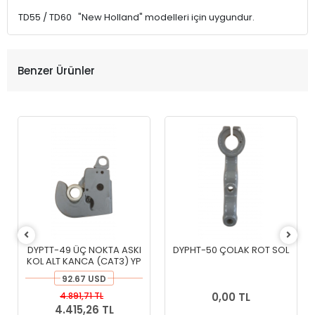
TD55 / TD60 "New Holland" modelleri için uygundur.
Benzer Ürünler
DYPTT-49 ÜÇ NOKTA ASKI
DYPHT-50 ÇOLAK ROT SOL
KOL ALT KANCA (CAT3) YP
92.67 USD
4.891,71 TL
0,00 TL
4.415,26 TL