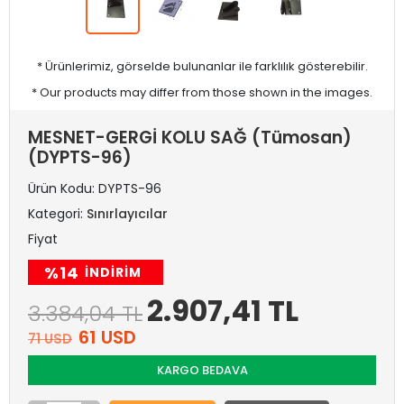
* Ürünlerimiz, görselde bulunanlar ile farklılık gösterebilir.
* Our products may differ from those shown in the images.
MESNET-GERGİ KOLU SAĞ (Tümosan)
(DYPTS-96)
Ürün Kodu:
DYPTS-96
Kategori:
Sınırlayıcılar
Fiyat
%14
INDIRIM
2.907,41 TL
3.384,04 TL
61 USD
71 USD
KARGO BEDAVA