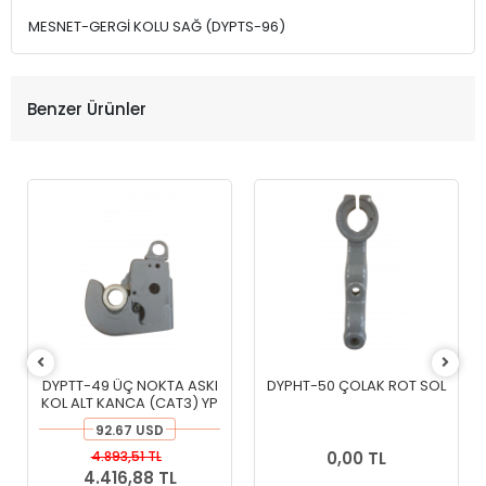
MESNET-GERGİ KOLU SAĞ (DYPTS-96)
Benzer Ürünler
DYPTT-49 ÜÇ NOKTA ASKI
DYPHT-50 ÇOLAK ROT SOL
KOL ALT KANCA (CAT3) YP
92.67 USD
4.893,51 TL
0,00 TL
4.416,88 TL