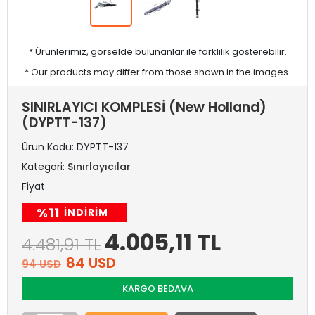
* Ürünlerimiz, görselde bulunanlar ile farklılık gösterebilir.
* Our products may differ from those shown in the images.
SINIRLAYICI KOMPLESİ (New Holland)
(DYPTT-137)
Ürün Kodu:
DYPTT-137
Kategori:
Sınırlayıcılar
Fiyat
%11
INDIRIM
4.005,11 TL
4.481,91 TL
84 USD
94 USD
KARGO BEDAVA