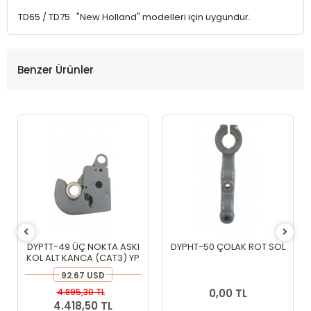
TD65 / TD75 "New Holland" modelleri için uygundur.
Benzer Ürünler
DYPTT-49 ÜÇ NOKTA ASKI
DYPHT-50 ÇOLAK ROT SOL
KOL ALT KANCA (CAT3) YP
92.67 USD
4.895,30 TL
0,00 TL
4.418,50 TL