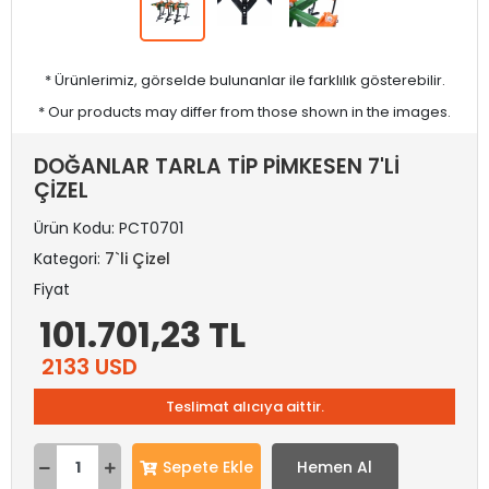
* Ürünlerimiz, görselde bulunanlar ile farklılık gösterebilir.
* Our products may differ from those shown in the images.
DOĞANLAR TARLA TİP PİMKESEN 7'Lİ
ÇİZEL
Ürün Kodu:
PCT0701
Kategori:
7`li Çizel
Fiyat
101.701,23 TL
2133 USD
Teslimat alıcıya aittir.
Sepete Ekle
Hemen Al