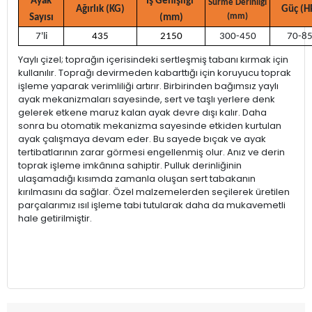
Ayak
İş Genişliği
Sürme Derinliği
Ağırlık (KG)
Güç (H
(mm)
Sayısı
(mm)
7'li
435
2150
300-450
70-8
Yaylı çizel; toprağın içerisindeki sertleşmiş tabanı kırmak için
kullanılır. Toprağı devirmeden kabarttığı için koruyucu toprak
işleme yaparak verimliliği artırır. Birbirinden bağımsız yaylı
ayak mekanizmaları sayesinde, sert ve taşlı yerlere denk
gelerek etkene maruz kalan ayak devre dışı kalır. Daha
sonra bu otomatik mekanizma sayesinde etkiden kurtulan
ayak çalışmaya devam eder. Bu sayede bıçak ve ayak
tertibatlarının zarar görmesi engellenmiş olur. Anız ve derin
toprak işleme imkânına sahiptir. Pulluk derinliğinin
ulaşamadığı kısımda zamanla oluşan sert tabakanın
kırılmasını da sağlar. Özel malzemelerden seçilerek üretilen
parçalarımız ısıl işleme tabi tutularak daha da mukavemetli
hale getirilmiştir.