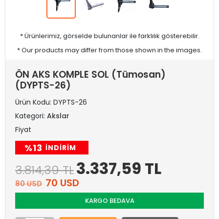
* Ürünlerimiz, görselde bulunanlar ile farklılık gösterebilir.
* Our products may differ from those shown in the images.
ÖN AKS KOMPLE SOL (Tümosan)
(DYPTS-26)
Ürün Kodu:
DYPTS-26
Kategori:
Akslar
Fiyat
%13
INDIRIM
3.337,59 TL
3.814,39 TL
70 USD
80 USD
KARGO BEDAVA