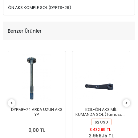
ÖN AKS KOMPLE SOL (DYPTS-26)
Benzer Ürünler
DYPMF-74 ARKA UZUN AKS
KOL-ÖN AKS MİLİ
YP
KUMANDA SOL (Tümosan)
(DYPTS-45)
62 USD
0,00 TL
3.432,95 TL
2.956,15 TL