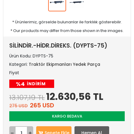
* Ürünlerimiz, görselde bulunanlar ile farklılık gösterebilir.
* Our products may differ from those shown in the images.
SİLİNDİR.-HİDR.DİREKS. (DYPTS-75)
Ürün Kodu:
DYPTS-75
Kategori:
Traktör Ekipmanları Yedek Parça
Fiyat
%4
INDIRIM
12.630,56 TL
13.107,19 TL
265 USD
275 USD
KARGO BEDAVA
Sepete Ekle
Hemen Al