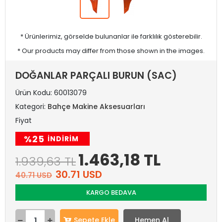
* Ürünlerimiz, görselde bulunanlar ile farklılık gösterebilir.
* Our products may differ from those shown in the images.
DOĞANLAR PARÇALI BURUN (SAC)
Ürün Kodu:
60013079
Kategori:
Bahçe Makine Aksesuarları
Fiyat
%25
INDIRIM
1.463,18 TL
1.939,63 TL
30.71 USD
40.71 USD
KARGO BEDAVA
Sepete Ekle
Hemen Al