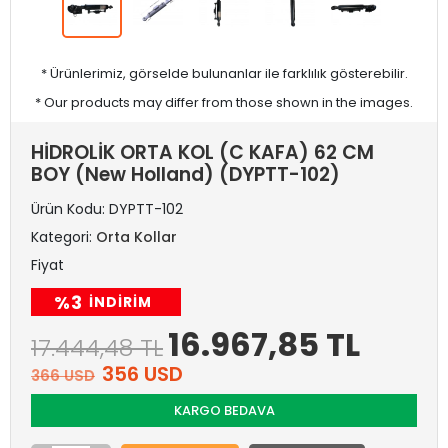
* Ürünlerimiz, görselde bulunanlar ile farklılık gösterebilir.
* Our products may differ from those shown in the images.
HİDROLİK ORTA KOL (C KAFA) 62 CM
BOY (New Holland) (DYPTT-102)
Ürün Kodu:
DYPTT-102
Kategori:
Orta Kollar
Fiyat
%3
INDIRIM
16.967,85 TL
17.444,48 TL
356 USD
366 USD
KARGO BEDAVA