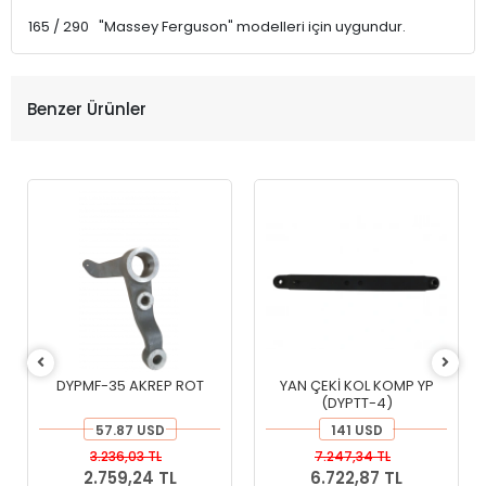
165 / 290 "Massey Ferguson" modelleri için uygundur.
Benzer Ürünler
DYPMF-35 AKREP ROT
YAN ÇEKİ KOL KOMP YP
(DYPTT-4)
57.87 USD
141 USD
3.236,03 TL
7.247,34 TL
2.759,24 TL
6.722,87 TL