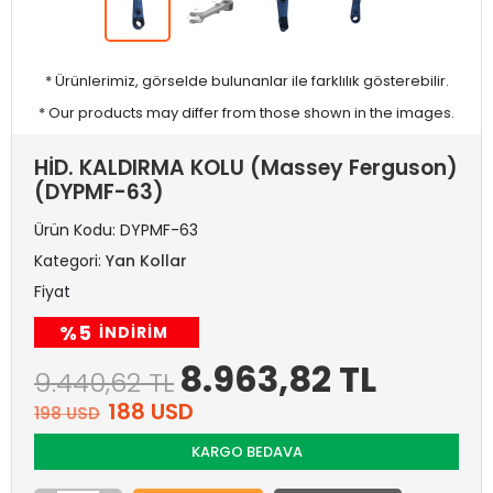
* Ürünlerimiz, görselde bulunanlar ile farklılık gösterebilir.
* Our products may differ from those shown in the images.
HİD. KALDIRMA KOLU (Massey Ferguson)
(DYPMF-63)
Ürün Kodu:
DYPMF-63
Kategori:
Yan Kollar
Fiyat
%5
INDIRIM
8.963,82 TL
9.440,62 TL
188 USD
198 USD
KARGO BEDAVA