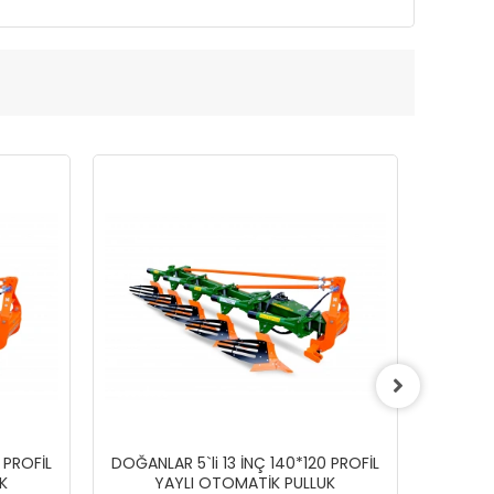
 PROFİL
DOĞANLAR 5`li 13 İNÇ 140*120 PROFİL
DOĞANLA
K
YAYLI OTOMATİK PULLUK
Y