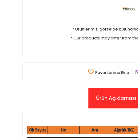
* Ürünlerimiz, görselde bulunanlar i
* Our products may differ from t
Favorilerime Ekle
Ürün Açıklaması
Ok Sayısı
No
Ara
Ağırlık(KG)