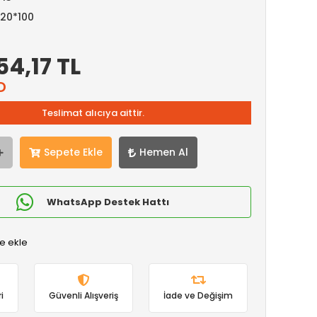
120*100
54,17 TL
D
Teslimat alıcıya aittir.
Sepete Ekle
Hemen Al
WhatsApp Destek Hattı
e ekle
i
Güvenli Alışveriş
İade ve Değişim