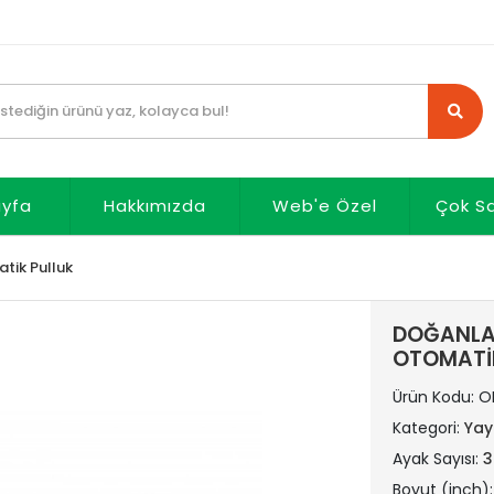
ayfa
Hakkımızda
Web'e Özel
Çok S
tik Pulluk
DOĞANLAR 
OTOMATİ
Ürün Kodu:
O
Kategori:
Yay
Ayak Sayısı:
3
Boyut (inch)