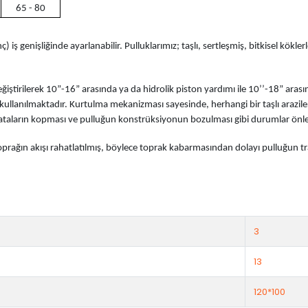
65 - 80
iş genişliğinde ayarlanabilir. Pulluklarımız; taşlı, sertleşmiş, bitkisel kökle
iştirilerek 10”-16” arasında ya da hidrolik piston yardımı ile 10’’-18” arası
ullanılmaktadır. Kurtulma mekanizması sayesinde, herhangi bir taşlı arazile
cıvataların kopması ve pulluğun konstrüksiyonun bozulması gibi durumlar ön
ın akışı rahatlatılmış, böylece toprak kabarmasından dolayı pulluğun traktö
3
13
120*100