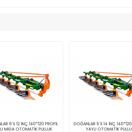
AR 6`lı 12 İNÇ 140*120 PROFİL
DOĞANLAR 5`li 14 İNÇ 140*120
LI MİGA OTOMATİK PULLUK
YAYLI OTOMATİK PULLU