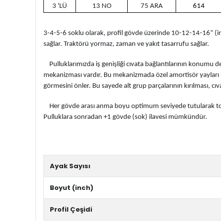
3 'LÜ
13 NO
75 ARA
614
3-4-5-6 soklu olarak, profil gövde üzerinde 10-12-14-16” (inç) 
sağlar. Traktörü yormaz, zaman ve yakıt tasarrufu sağlar.
Pulluklarımızda iş genişliği cıvata bağlantılarının konumu değ
mekanizması vardır. Bu mekanizmada özel amortisör yayları k
görmesini önler. Bu sayede alt grup parçalarının kırılması, 
Her gövde arası anma boyu optimum seviyede tutularak toprağ
Pulluklara sonradan +1 gövde (sok) ilavesi mümkündür.
Ayak Sayısı
Boyut (inch)
Profil Çeşidi