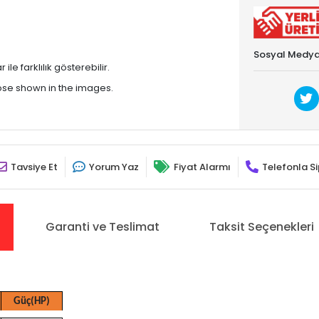
Sosyal Medya
le farklılık gösterebilir.
hose shown in the images.
Tavsiye Et
Yorum Yaz
Fiyat Alarmı
Telefonla Si
Garanti ve Teslimat
Taksit Seçenekleri
Güç(HP)