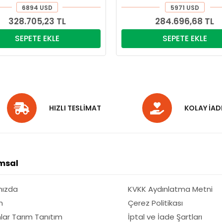
6894 USD
5971 USD
328.705,23 TL
284.696,68 TL
SEPETE EKLE
SEPETE EKLE
HIZLI TESLİMAT
KOLAY İAD
msal
mızda
KVKK Aydınlatma Metni
m
Çerez Politikası
lar Tarım Tanıtım
İptal ve İade Şartları