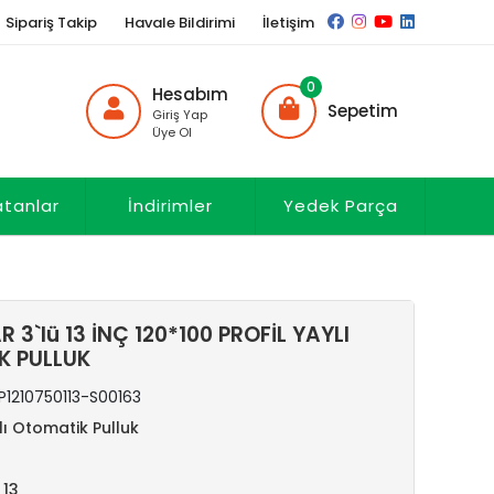
Sipariş Takip
Havale Bildirimi
İletişim
0
Hesabım
Sepetim
Giriş Yap
Üye Ol
atanlar
İndirimler
Yedek Parça
3`lü 13 İNÇ 120*100 PROFİL YAYLI
K PULLUK
P1210750113-S00163
lı Otomatik Pulluk
:
13