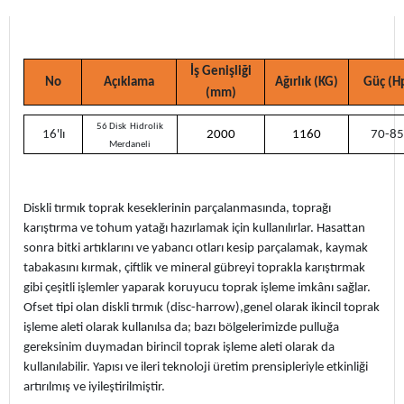
İş Genişliği
No
Açıklama
Ağırlık (KG)
Güç (H
(mm)
56 Disk Hidrolik
16'lı
2000
1160
70-85
Merdaneli
Diskli tırmık toprak keseklerinin parçalanmasında, toprağı
karıştırma ve tohum yatağı hazırlamak için kullanılırlar. Hasattan
sonra bitki artıklarını ve yabancı otları kesip parçalamak, kaymak
tabakasını kırmak, çiftlik ve mineral gübreyi toprakla karıştırmak
gibi çeşitli işlemler yaparak koruyucu toprak işleme imkânı sağlar.
Ofset tipi olan diskli tırmık (disc-harrow),genel olarak ikincil toprak
işleme aleti olarak kullanılsa da; bazı bölgelerimizde pulluğa
gereksinim duymadan birincil toprak işleme aleti olarak da
kullanılabilir. Yapısı ve ileri teknoloji üretim prensipleriyle etkinliği
artırılmış ve iyileştirilmiştir.