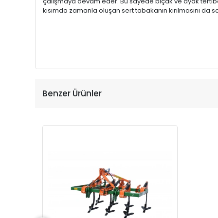
çalışmaya devam eder. Bu sayede bıçak ve ayak tertibatl
kısımda zamanla oluşan sert tabakanın kırılmasını da sa
Benzer Ürünler