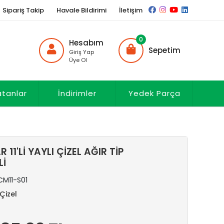
Sipariş Takip
Havale Bildirimi
İletişim
0
Hesabım
Sepetim
Giriş Yap
Üye Ol
atanlar
İndirimler
Yedek Parça
11'Lİ YAYLI ÇİZEL AĞIR TİP
İ
CM11-S01
i Çizel