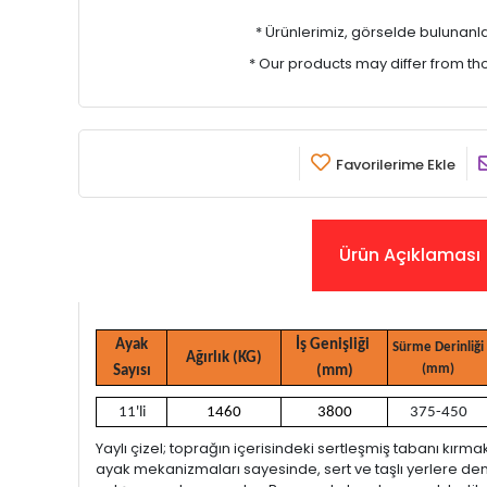
* Ürünlerimiz, görselde bulunanlar i
* Our products may differ from t
Favorilerime Ekle
Ürün Açıklaması
Ayak
İş Genişliği
Sürme Derinliği
Ağırlık (KG)
(mm)
Sayısı
(mm)
11'li
1460
3800
375-450
Yaylı çizel; toprağın içerisindeki sertleşmiş tabanı kırma
ayak mekanizmaları sayesinde, sert ve taşlı yerlere d