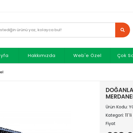
ayfa
Hakkımızda
Web'e Özel
Çok S
zel
DOĞANLAR 
MERDANEL
Ürün Kodu:
Y
Kategori:
11`l
Fiyat