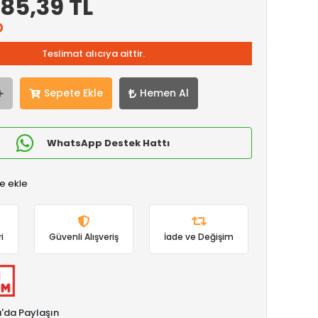
85,39 TL
D
Teslimat alıcıya aittir.
Sepete Ekle
Hemen Al
WhatsApp Destek Hattı
e ekle
i
Güvenli Alışveriş
İade ve Değişim
'da Paylaşın