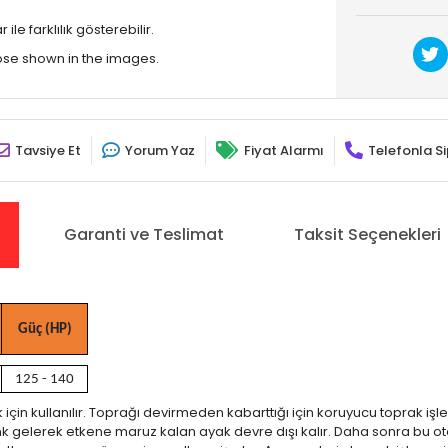
le farklılık gösterebilir.
hose shown in the images.
Tavsiye Et
Yorum Yaz
Fiyat Alarmı
Telefonla Si
Garanti ve Teslimat
Taksit Seçenekleri
Güç (HP)
125 - 140
k için kullanılır. Toprağı devirmeden kabarttığı için koruyucu toprak işle
enk gelerek etkene maruz kalan ayak devre dışı kalır. Daha sonra bu