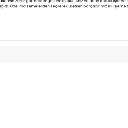
arının zarar görmesi engellenmiş olur. Anız ve derin toprak işleme im
ğlar. Özel malzemelerden seçilerek üretilen parçalarımız ısıl işleme t