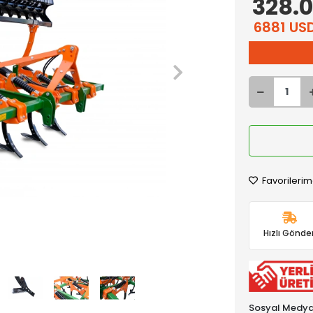
328.0
6881 US
Favorilerim
Hızlı Gönder
Sosyal Medya