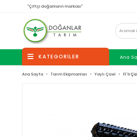
"Çiftçi doğanların markası"
KATEGORİLER
Ana S
Ana Sayfa
Tarım Ekipmanları
Yaylı Çizel
11`li Çi